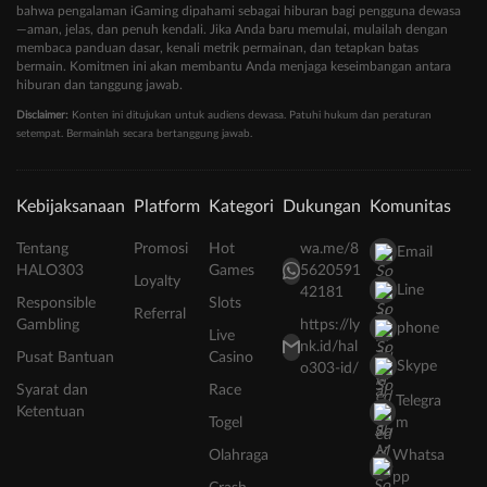
bahwa pengalaman iGaming dipahami sebagai hiburan bagi pengguna dewasa
—aman, jelas, dan penuh kendali. Jika Anda baru memulai, mulailah dengan
membaca panduan dasar, kenali metrik permainan, dan tetapkan batas
bermain. Komitmen ini akan membantu Anda menjaga keseimbangan antara
hiburan dan tanggung jawab.
Disclaimer:
Konten ini ditujukan untuk audiens dewasa. Patuhi hukum dan peraturan
setempat. Bermainlah secara bertanggung jawab.
Kebijaksanaan
Platform
Kategori
Dukungan
Komunitas
Tentang
Promosi
Hot
wa.me/8
Email
HALO303
Games
5620591
Loyalty
Line
42181
Responsible
Slots
Referral
Gambling
https://ly
phone
Live
nk.id/hal
Pusat Bantuan
Casino
Skype
o303-id/
Syarat dan
Race
Telegra
Ketentuan
Togel
m
Olahraga
Whatsa
pp