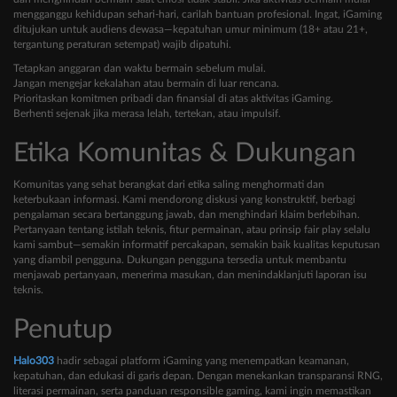
mengganggu kehidupan sehari-hari, carilah bantuan profesional. Ingat, iGaming
ditujukan untuk audiens dewasa—kepatuhan umur minimum (18+ atau 21+,
tergantung peraturan setempat) wajib dipatuhi.
Tetapkan anggaran dan waktu bermain sebelum mulai.
Jangan mengejar kekalahan atau bermain di luar rencana.
Prioritaskan komitmen pribadi dan finansial di atas aktivitas iGaming.
Berhenti sejenak jika merasa lelah, tertekan, atau impulsif.
Etika Komunitas & Dukungan
Komunitas yang sehat berangkat dari etika saling menghormati dan
keterbukaan informasi. Kami mendorong diskusi yang konstruktif, berbagi
pengalaman secara bertanggung jawab, dan menghindari klaim berlebihan.
Pertanyaan tentang istilah teknis, fitur permainan, atau prinsip fair play selalu
kami sambut—semakin informatif percakapan, semakin baik kualitas keputusan
yang diambil pengguna. Dukungan pengguna tersedia untuk membantu
menjawab pertanyaan, menerima masukan, dan menindaklanjuti laporan isu
teknis.
Penutup
Halo303
hadir sebagai platform iGaming yang menempatkan keamanan,
kepatuhan, dan edukasi di garis depan. Dengan menekankan transparansi RNG,
literasi permainan, serta panduan responsible gaming, kami ingin memastikan