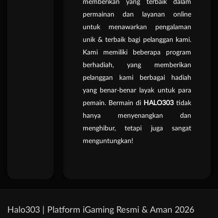
memberikan yang terbaik dalam
permainan dan layanan online
untuk menawarkan pengalaman
unik & terbaik bagi pelanggan kami.
Kami memiliki beberapa program
berhadiah, yang memberikan
pelanggan kami berbagai hadiah
yang benar-benar layak untuk para
pemain. Bermain di
HALO303
tidak
hanya menyenangkan dan
menghibur, tetapi juga sangat
menguntungkan!
Halo303 | Platform iGaming Resmi & Aman 2026