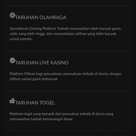
TARUHAN OLAHRAGA
Sportsbook Gaming Platform Terbaik menawarkan lebih banyak game,
odds yang lebih tinggi, dan menyediakan pilihan yang lebih banyak
untuk pemain.
TARUHAN LIVE KASINO
Platform Pilihan bagi perusahaan-perusahaan terbaik di dunia, dengan
pilihan variasi game terbanyak
TARUHAN TOGEL
Platform togel yang menarik dari perusahan terbaik di dunia yang
menawarkan hadiah kemenangan besar