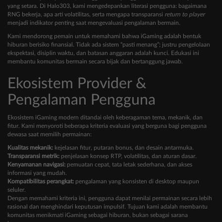
yang setara. Di Halo303, kami mengedepankan literasi pengguna: bagaimana
RNG bekerja, apa arti volatilitas, serta mengapa transparansi
return to player
menjadi indikator penting saat mengevaluasi pengalaman bermain.
Kami mendorong pemain untuk memahami bahwa iGaming adalah bentuk
hiburan berisiko finansial. Tidak ada sistem “pasti menang”; justru pengelolaan
ekspektasi, disiplin waktu, dan batasan anggaran adalah kunci. Edukasi ini
membantu komunitas bermain secara bijak dan bertanggung jawab.
Ekosistem Provider &
Pengalaman Pengguna
Ekosistem iGaming modern ditandai oleh keberagaman tema, mekanik, dan
fitur. Kami menyoroti beberapa kriteria evaluasi yang berguna bagi pengguna
dewasa saat memilih permainan:
Kualitas mekanik:
kejelasan fitur, putaran bonus, dan desain antarmuka.
Transparansi metrik:
penjelasan konsep RTP, volatilitas, dan aturan dasar.
Kenyamanan navigasi:
pemuatan cepat, tata letak sederhana, dan akses
informasi yang mudah.
Kompatibilitas perangkat:
pengalaman yang konsisten di desktop maupun
seluler.
Dengan memahami kriteria ini, pengguna dapat menilai permainan secara lebih
rasional dan menghindari keputusan impulsif. Tujuan kami adalah membantu
komunitas menikmati iGaming sebagai hiburan, bukan sebagai sarana