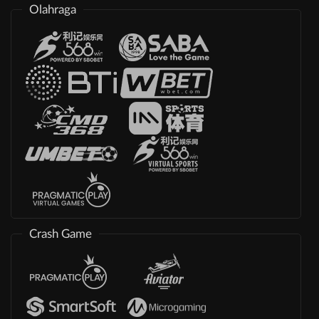
Olahraga
Crash Game