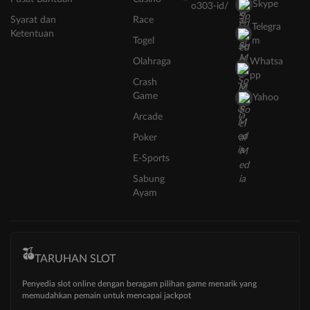
Skype
o303-id/
Syarat dan
Race
Telegra
Ketentuan
Togel
m
Olahraga
Whatsa
pp
Crash
Game
Yahoo
Arcade
Poker
E-Sports
Sabung
Ayam
TARUHAN SLOT
Penyedia slot online dengan beragam pilihan game menarik yang
memudahkan pemain untuk mencapai jackpot