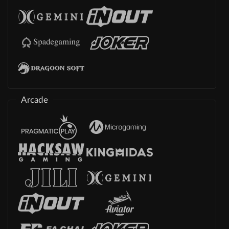
Arcade