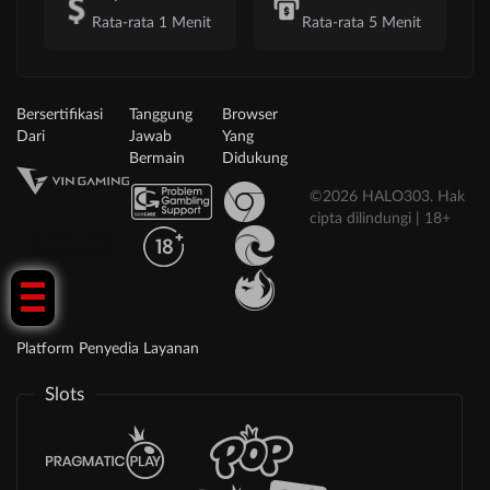
Rata-rata 1 Menit
Rata-rata 5 Menit
Bersertifikasi
Tanggung
Browser
Dari
Jawab
Yang
Bermain
Didukung
©2026 HALO303. Hak
cipta dilindungi | 18+
Platform Penyedia Layanan
Slots