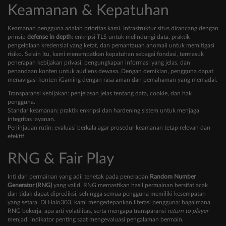
Keamanan & Kepatuhan
Keamanan pengguna adalah prioritas kami. Infrastruktur situs dirancang dengan
prinsip
defense in depth
: enkripsi TLS untuk melindungi data, praktik
pengelolaan kredensial yang ketat, dan pemantauan anomali untuk memitigasi
risiko. Selain itu, kami menempatkan kepatuhan sebagai fondasi, termasuk
penerapan kebijakan privasi, pengungkapan informasi yang jelas, dan
penandaan konten untuk audiens dewasa. Dengan demikian, pengguna dapat
menavigasi konten iGaming dengan rasa aman dan pemahaman yang memadai.
Transparansi kebijakan: penjelasan jelas tentang data, cookie, dan hak
pengguna.
Standar keamanan: praktik enkripsi dan hardening sistem untuk menjaga
integritas layanan.
Peninjauan rutin: evaluasi berkala agar prosedur keamanan tetap relevan dan
efektif.
RNG & Fair Play
Inti dari permainan yang adil terletak pada penerapan
Random Number
Generator (RNG)
yang valid. RNG memastikan hasil permainan bersifat acak
dan tidak dapat diprediksi, sehingga semua pengguna memiliki kesempatan
yang setara. Di Halo303, kami mengedepankan literasi pengguna: bagaimana
RNG bekerja, apa arti volatilitas, serta mengapa transparansi
return to player
menjadi indikator penting saat mengevaluasi pengalaman bermain.