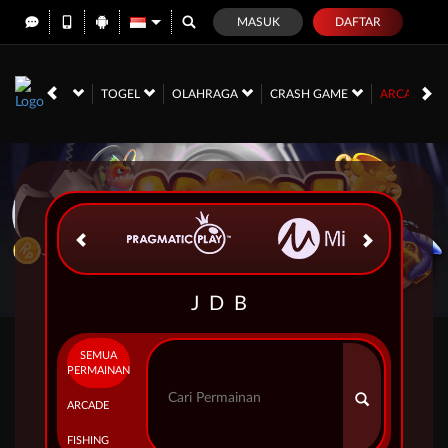
MASUK
DAFTAR
NO
RACE
TOGEL
OLAHRAGA
CRASH GAME
ARCADE
JDB
SEMUA
PERMAINAN
ARCADE
FISHING