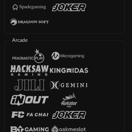
Arcade