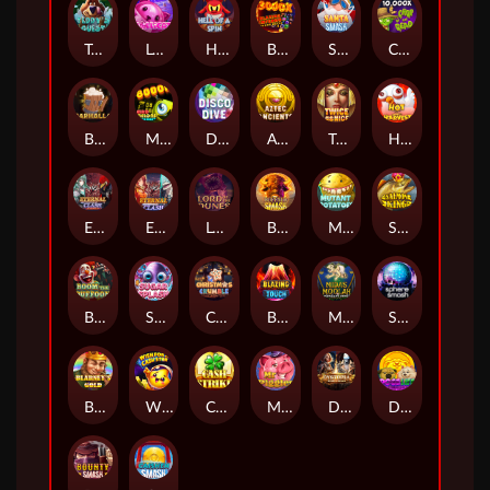
Teddy's Quest
Lollicat
Hell Of A Spin
Blazing Inferno Chaos Reels
Santa Smash
Crop of the Dead
Barhalla
Mad Melons Chaos Reels
Disco Dive
Aztec Ancients
Twice as Nice
Hot Harvest
Eternal Clash Reloaded
Eternal Clash
Lord of the Dunes
Buffalo Smash
Mutant Potatoes
Salmon King
Boom the Buffoon
Sugar Splash
Christmas Crumble
Blazing Touch
Midas Moolah: Random Reels
Sphere Smash
Blarney's Gold
Wish for a Cash Star
Cash Strike
Mr Piggles
Dystopia: Rebel Road
Doge Life