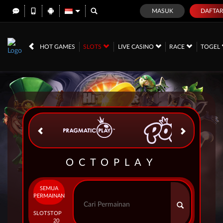
MASUK
DAFTA
IDR
12,740,048,
HOT GAMES
SLOTS
LIVE CASINO
RACE
TOGEL
OCTOPLAY
SEMUA
PERMAINAN
SLOTS
TOP
20