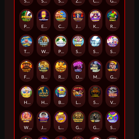
5 Star Coins: Hold & Win
Star Kingdom
Shaolin Panda Chaos Reels
Zeus Smash
Cash Inferno Sizzling Scatters
Golden Suns Chain Collect
Panda Bills
Eggsponential
Caishen's Temple of Gold
Joker Jackpots: Prize Mania
Kawaii Princess
Royal Ribbit
Thunder Hog Chaos Reels
Walrus King
Pearly Shores
Sheep King
Spirit Blast
Super Sundae
Flaming Frenzy
Bullet Bonanza
Rune Raiders
Doom's Digging Machine
Mole Smash
Gold Chain
Happy Honey
Heavy Anchor
Bass Smash
Legends: Battle for Earth
5 Rings of Darkness
Vault Blast Hold & Win
Wilfred's Wheel
Jackpot Heist: Daylight Robbery
Lightning Blitz: Supercharged
Gemstone Guardians
Gold Smash
Sweet Smash