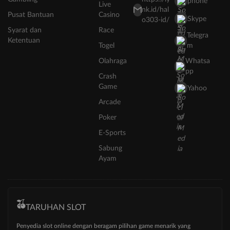
phone
Live
nk.id/hal
Pusat Bantuan
Casino
Skype
o303-id/
Syarat dan
Race
Telegra
Ketentuan
Togel
m
Olahraga
Whatsa
pp
Crash
Game
Yahoo
Arcade
Poker
E-Sports
Sabung
Ayam
TARUHAN SLOT
Penyedia slot online dengan beragam pilihan game menarik yang