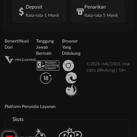
Deposit
Penarikan
Rata-rata 1 Menit
Rata-rata 5 Menit
Bersertifikasi
Tanggung
Browser
Dari
Jawab
Yang
Bermain
Didukung
©2026 HALO303. Hak
cipta dilindungi | 18+
Platform Penyedia Layanan
Slots