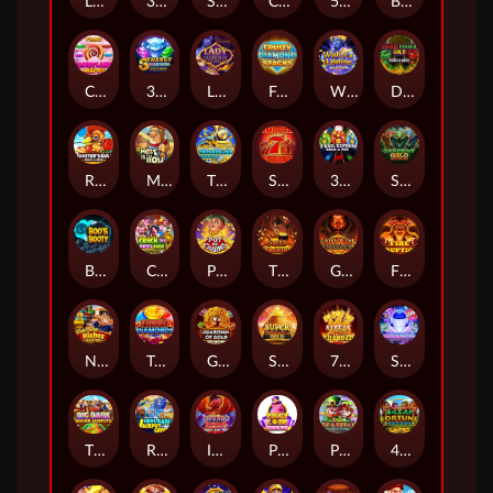
Liberty Coins: Hold & Win
3 Eternal Drums: Rhythm of Fortune
Super Cash: Three Little Wins
Coin Bang Bang: Hold & Win
5 Pyramids of Gold: Hold & Win
Bash the Banana Stash
Candyland Jackpots
3 Energy Diamonds: Hold & Win
Lady Wish
Fruity Diamond Stacks
Wish of a Lifetime Hold & Win
Double Dragon Gold: Hold & Win
Rooster's Gold: Hold & Win
Mole in the Hole
Thunderline Express Hold & Win
Smooth 7's Strike
3 Rail Express: Hold & Win
Serpent Gold: Hold & Win
Boo's Booty
Crack the Piggy Bank Express
Pot of Charms
The Greed Machine
Gates of the Underworld
Fire Eruption
Next Stop Riches Hold & Win
Turbo Diamonds: Hold & Win
Guardian of Gold: Hold & Win
Super Pyramid of Gold Hold & Win
777 Streak: Megacharged
Supersonic Express: Hold & Win
The Big Bark: Golden Jackpots
Reel Bass: Jackpot Catch
Inferno Rising Hold & Win
Piggy Coin: Hold & Win
Pip & Pippa's Pots of Plenty
4 Leaf Fortune: Hold & Win