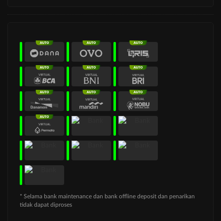
* Selama bank maintenance dan bank offline deposit dan penarikan
tidak dapat diproses