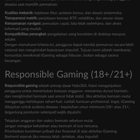
dewasa saat memilih permainan:
Kualitas mekanik:
kejelasan fitur, putaran bonus, dan desain antarmuka.
Transparansi metrik:
penjelasan konsep RTP, volatilitas, dan aturan dasar.
Kenyamanan navigasi:
pemuatan cepat, tata letak sederhana, dan akses
informasi yang mudah.
Kompatibilitas perangkat:
pengalaman yang konsisten di desktop maupun
seluler.
Dengan memahami kriteria ini, pengguna dapat menilai permainan secara lebih
rasional dan menghindari keputusan impulsif. Tujuan kami adalah membantu
komunitas menikmati iGaming sebagai hiburan, bukan sebagai sarana
keuangan.
Responsible Gaming (18+/21+)
Responsible gaming
adalah prinsip dasar Halo303. Kami menganjurkan
pengguna untuk menentukan batasan anggaran, memantau durasi bermain,
dan menghindari bermain saat emosi tidak stabil. Jika aktivitas bermain mulai
mengganggu kehidupan sehari-hari, carilah bantuan profesional. Ingat, iGaming
ditujukan untuk audiens dewasa—kepatuhan umur minimum (18+ atau 21+,
tergantung peraturan setempat) wajib dipatuhi.
Tetapkan anggaran dan waktu bermain sebelum mulai.
Jangan mengejar kekalahan atau bermain di luar rencana.
Prioritaskan komitmen pribadi dan finansial di atas aktivitas iGaming.
Berhenti sejenak jika merasa lelah, tertekan, atau impulsif.