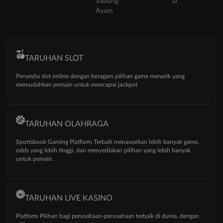
Sabung
Ayam
TARUHAN SLOT
Penyedia slot online dengan beragam pilihan game menarik yang
memudahkan pemain untuk mencapai jackpot
TARUHAN OLAHRAGA
Sportsbook Gaming Platform Terbaik menawarkan lebih banyak game,
odds yang lebih tinggi, dan menyediakan pilihan yang lebih banyak
untuk pemain.
TARUHAN LIVE KASINO
Platform Pilihan bagi perusahaan-perusahaan terbaik di dunia, dengan