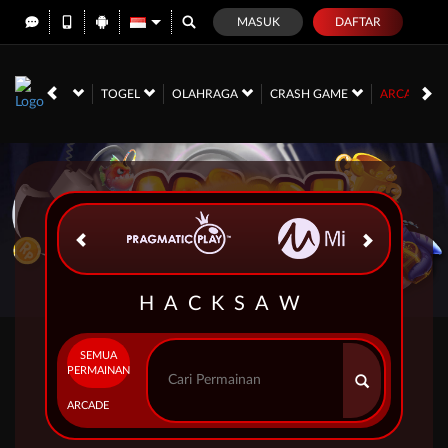
MASUK
DAFTAR
NO
RACE
TOGEL
OLAHRAGA
CRASH GAME
ARCADE
HACKSAW
SEMUA
PERMAINAN
ARCADE