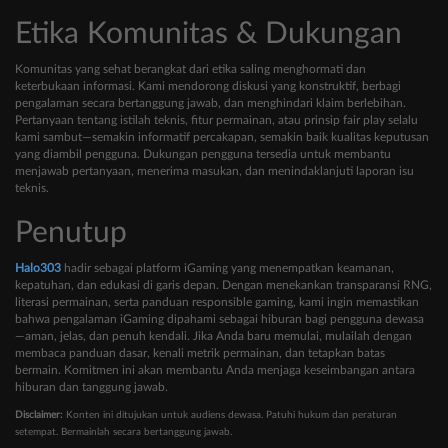
Etika Komunitas & Dukungan
Komunitas yang sehat berangkat dari etika saling menghormati dan
keterbukaan informasi. Kami mendorong diskusi yang konstruktif, berbagi
pengalaman secara bertanggung jawab, dan menghindari klaim berlebihan.
Pertanyaan tentang istilah teknis, fitur permainan, atau prinsip fair play selalu
kami sambut—semakin informatif percakapan, semakin baik kualitas keputusan
yang diambil pengguna. Dukungan pengguna tersedia untuk membantu
menjawab pertanyaan, menerima masukan, dan menindaklanjuti laporan isu
teknis.
Penutup
Halo303
hadir sebagai platform iGaming yang menempatkan keamanan,
kepatuhan, dan edukasi di garis depan. Dengan menekankan transparansi RNG,
literasi permainan, serta panduan responsible gaming, kami ingin memastikan
bahwa pengalaman iGaming dipahami sebagai hiburan bagi pengguna dewasa
—aman, jelas, dan penuh kendali. Jika Anda baru memulai, mulailah dengan
membaca panduan dasar, kenali metrik permainan, dan tetapkan batas
bermain. Komitmen ini akan membantu Anda menjaga keseimbangan antara
hiburan dan tanggung jawab.
Disclaimer:
Konten ini ditujukan untuk audiens dewasa. Patuhi hukum dan peraturan
setempat. Bermainlah secara bertanggung jawab.