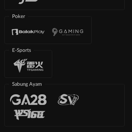
Poker
E-Sports
Sabung Ayam