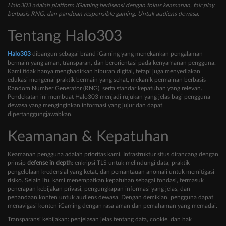
Halo303 adalah platform iGaming berlisensi dengan fokus keamanan, fair play
berbasis RNG, dan panduan responsible gaming. Untuk audiens dewasa.
Tentang Halo303
Halo303
dibangun sebagai brand iGaming yang menekankan pengalaman
bermain yang aman, transparan, dan berorientasi pada kenyamanan pengguna.
Kami tidak hanya menghadirkan hiburan digital, tetapi juga menyediakan
edukasi mengenai praktik bermain yang sehat, mekanik permainan berbasis
Random Number Generator (RNG), serta standar kepatuhan yang relevan.
Pendekatan ini membuat Halo303 menjadi rujukan yang jelas bagi pengguna
dewasa yang menginginkan informasi yang jujur dan dapat
dipertanggungjawabkan.
Keamanan & Kepatuhan
Keamanan pengguna adalah prioritas kami. Infrastruktur situs dirancang dengan
prinsip
defense in depth
: enkripsi TLS untuk melindungi data, praktik
pengelolaan kredensial yang ketat, dan pemantauan anomali untuk memitigasi
risiko. Selain itu, kami menempatkan kepatuhan sebagai fondasi, termasuk
penerapan kebijakan privasi, pengungkapan informasi yang jelas, dan
penandaan konten untuk audiens dewasa. Dengan demikian, pengguna dapat
menavigasi konten iGaming dengan rasa aman dan pemahaman yang memadai.
Transparansi kebijakan: penjelasan jelas tentang data, cookie, dan hak